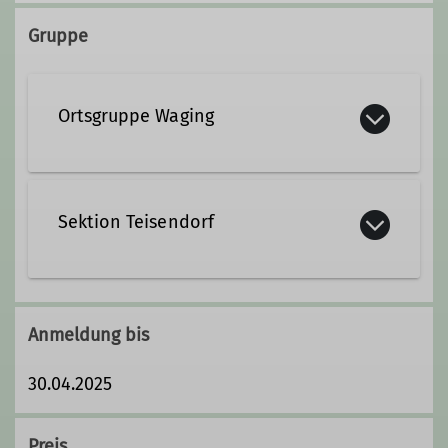
+49 170 4706084
Kletterbetreuer*in Breitensport
Gruppe
holger.wonneberg@t-online.de
Ortsgruppe Waging
Qualifikationen
Kletterbetreuer*in Breitensport
Sektion Teisendorf
Anmeldung bis
30.04.2025
Preis