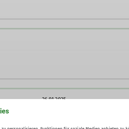
ei@dav-teisendorf.de
oor
26.01.2025
ies
30 €
zu personalisieren, Funktionen für soziale Medien anbieten zu k