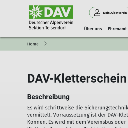
Mein.Alpenverein
Über uns
Ehrenamt
Home
Vorstand
Geschäftsstelle
Boulderhalle Teisendorf
Hinweise
Vorstandschaft
Mitgliedschaft
Reservierungskalender (extern)
Kilterboard
DAV-Kletterschein
Beschreibung
Es wird schrittweise die Sicherungstechni
vermittelt. Vorraussetzung ist der DAV-Kl
Können. Es wird mit dem Vereinsbus oder