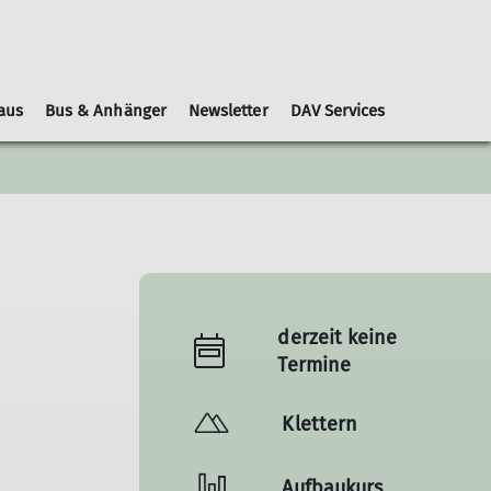
aus
Bus & Anhänger
Newsletter
DAV Services
Leihausrüstung
Schwierigkeitsbewertungen
Geschäftsordnung
Kooperationspartner
Gruppen
Nachrichtenblätter
derzeit keine
Termine
Klettern
Aufbaukurs