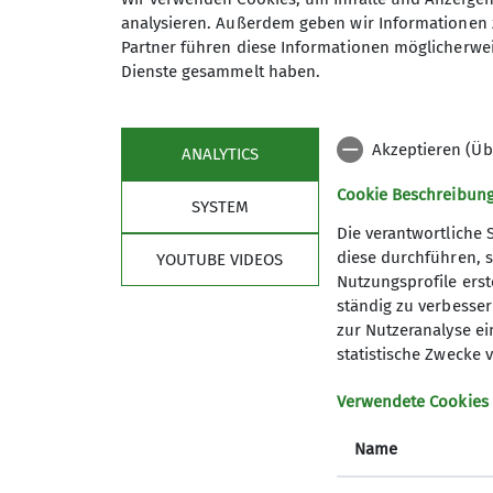
analysieren. Außerdem geben wir Informationen 
Partner führen diese Informationen möglicherwei
Maximale Teilnehmeranzahl
Dienste gesammelt haben.
Akzeptieren (Üb
ANALYTICS
Cookie Beschreibun
SYSTEM
Die verantwortliche 
diese durchführen, s
YOUTUBE VIDEOS
Nutzungsprofile erste
ständig zu verbessern
Sektion
wich
zur Nutzeranalyse ei
statistische Zwecke v
Geschäftsstelle
Bergwett
Verwendete Cookies
Mitglied werden
Lawinenl
Satzung
DAV Serv
Name
Artikel und Berichte
Erste Hi