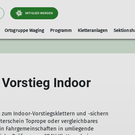
MITGLIED WERDEN
Ortsgruppe Waging
Programm
Kletteranlagen
Sektionsh
Arbeitsgebiet Wege
Ausrüstungslisten
Leihausrüstung
Tourenleiter
Kletterhalle-Waging
Artikel und Berichte
faq
Hallenbelegung (extern)
 Vorstieg Indoor
Kinderklettern
k zum Indoor-Vorstiegsklettern und -sichern
etterschein Toprope oder vergleichbares
 in Fahrgemeinschaften in umliegende