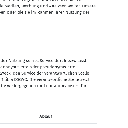
ale Medien, Werbung und Analysen weiter. Unsere
ben oder die sie im Rahmen Ihrer Nutzung der
 der Nutzung seines Service durch bzw. lässt
n anonymisierte oder pseudonymisierte
Zweck, den Service der verantwortlichen Stelle
Sektion Teisendorf des
1 lit. a DSGVO. Die verantwortliche Stelle setzt
Deutschen Alpenvereins e.V.
ritte weitergegeben und nur anonymisiert für
Steinwenderstraße 1
83317 Teisendorf
Telefon +4986666177
Ablauf
Kontakt