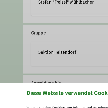
Stefan "Freisei" Mühlbacher
+49 178 2303330
freis
Gruppe
Qualifikationen
Sektion Teisendorf
Trainer*in C Bouldern Breitensport Ind
Trainer*in B Sportklettern Breitensport
Zusatzqualifikation Bouldern Outdoor
Anmeldung bis
Diese Website verwendet Cook
Preis
Wir verwenden Cookies, um Inhalte und Anzeigen 