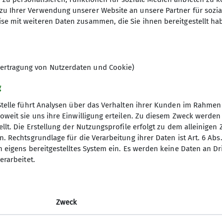
zu Ihrer Verwendung unserer Website an unsere Partner für sozi
se mit weiteren Daten zusammen, die Sie ihnen bereitgestellt ha
6
ertragung von Nutzerdaten und Cookie)
g
Stelle führt Analysen über das Verhalten ihrer Kunden im Rahmen
oweit sie uns ihre Einwilligung erteilen. Zu diesem Zweck werde
llt. Die Erstellung der Nutzungsprofile erfolgt zu dem alleinigen 
. Rechtsgrundlage für die Verarbeitung ihrer Daten ist Art. 6 Abs. 
tige Infos
Partner
n eigens bereitgestelltes System ein. Es werden keine Daten an D
erarbeitet.
er
Südostbayernbike
ageberichte
Predigtstuhlbahn
ices
Stoisseralm
Zweck
lfe am Berg