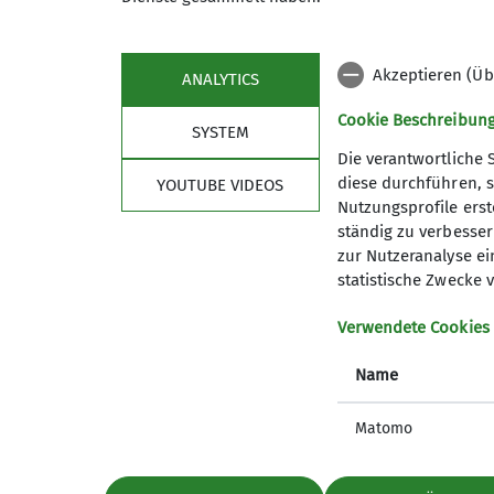
Akzeptieren (Üb
ANALYTICS
Cookie Beschreibun
SYSTEM
Die verantwortliche 
diese durchführen, s
YOUTUBE VIDEOS
Nutzungsprofile erste
ständig zu verbessern
Sektion
wich
zur Nutzeranalyse ei
statistische Zwecke v
Geschäftsstelle
Bergwett
Verwendete Cookies
Mitglied werden
Lawinenl
Satzung
DAV Serv
Name
Artikel und Berichte
Erste Hi
Matomo