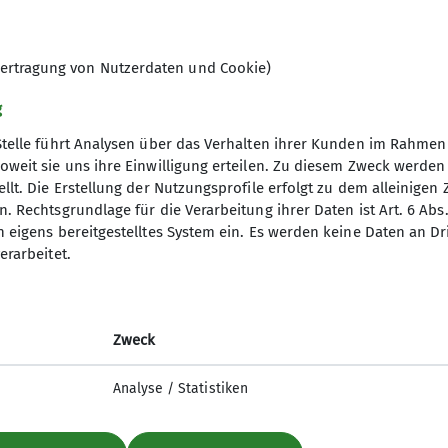
ertragung von Nutzerdaten und Cookie)
g
Stelle führt Analysen über das Verhalten ihrer Kunden im Rahmen
oweit sie uns ihre Einwilligung erteilen. Zu diesem Zweck werde
llt. Die Erstellung der Nutzungsprofile erfolgt zu dem alleinigen 
. Rechtsgrundlage für die Verarbeitung ihrer Daten ist Art. 6 Abs. 
tige Infos
Partner
n eigens bereitgestelltes System ein. Es werden keine Daten an D
erarbeitet.
er
Südostbayernbike
ageberichte
Predigtstuhlbahn
ices
Stoisseralm
Zweck
lfe am Berg
Analyse / Statistiken