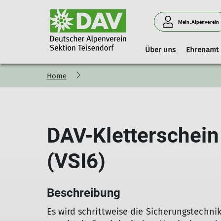
Mein.Alpenverein
Über uns
Ehrenamt
Home
Vorstand
Geschäftsstelle
Boulderhalle Teisendorf
Hinweise
Vorstandschaft
Mitgliedschaft
Reservierungskalender (extern)
Kilterboard
DAV-Kletterschein
(VSI6)
Beschreibung
Es wird schrittweise die Sicherungstechni