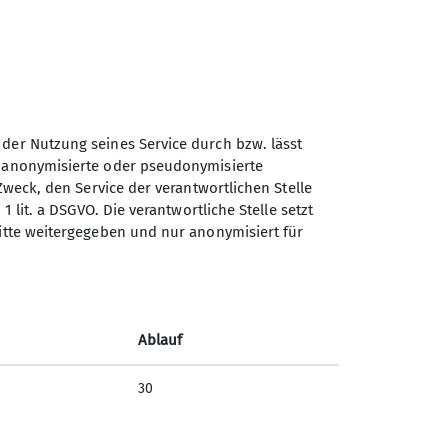
 der Nutzung seines Service durch bzw. lässt
n anonymisierte oder pseudonymisierte
Zweck, den Service der verantwortlichen Stelle
Sektion Teisendorf des
1 lit. a DSGVO. Die verantwortliche Stelle setzt
Deutschen Alpenvereins e.V.
ritte weitergegeben und nur anonymisiert für
Steinwenderstraße 1
83317 Teisendorf
Telefon +4986666177
Ablauf
Kontakt
30