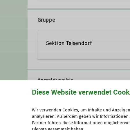
+49 178 2303330
freis
Gruppe
Qualifikationen
Sektion Teisendorf
Trainer*in C Bouldern Breitensport Ind
Trainer*in B Sportklettern Breitensport
Zusatzqualifikation Bouldern Outdoor
Anmeldung bis
Diese Website verwendet Cook
Preis
Wir verwenden Cookies, um Inhalte und Anzeigen 
analysieren. Außerdem geben wir Informationen 
Partner führen diese Informationen möglicherwei
Maximale Teilnehmeranzahl
Dienste gesammelt haben.