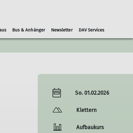
aus
Bus & Anhänger
Newsletter
DAV Services
Leihausrüstung
Schwierigkeitsbewertungen
Geschäftsordnung
Kooperationspartner
Gruppen
Nachrichtenblätter
So. 01.02.2026
Klettern
Aufbaukurs