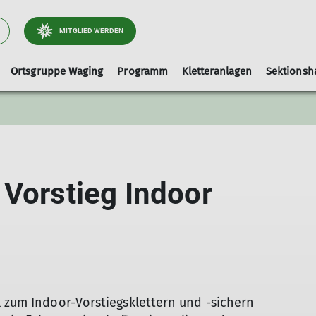
MITGLIED WERDEN
Ortsgruppe Waging
Programm
Kletteranlagen
Sektionsh
Arbeitsgebiet Wege
Ausrüstungslisten
Leihausrüstung
Tourenleiter
Kletterhalle-Waging
Artikel und Berichte
faq
Hallenbelegung (extern)
 Vorstieg Indoor
Kinderklettern
k zum Indoor-Vorstiegsklettern und -sichern