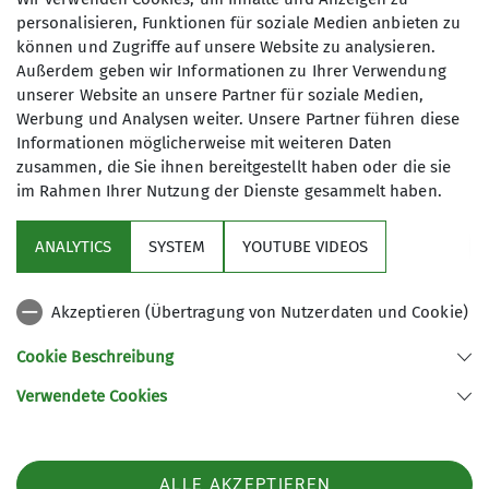
personalisieren, Funktionen für soziale Medien anbieten zu
können und Zugriffe auf unsere Website zu analysieren.
6
Außerdem geben wir Informationen zu Ihrer Verwendung
unserer Website an unsere Partner für soziale Medien,
Werbung und Analysen weiter. Unsere Partner führen diese
Informationen möglicherweise mit weiteren Daten
zusammen, die Sie ihnen bereitgestellt haben oder die sie
im Rahmen Ihrer Nutzung der Dienste gesammelt haben.
Sektion
ANALYTICS
SYSTEM
YOUTUBE VIDEOS
wichtige Infos
Akzeptieren (Übertragung von Nutzerdaten und Cookie)
Partner
Cookie Beschreibung
Verwendete Cookies
Sektion Teisendorf des Deutschen Alpenvereins e.V.
Steinwenderstraße 1
83317 Teisendorf
ALLE AKZEPTIEREN
Telefon +4986666177