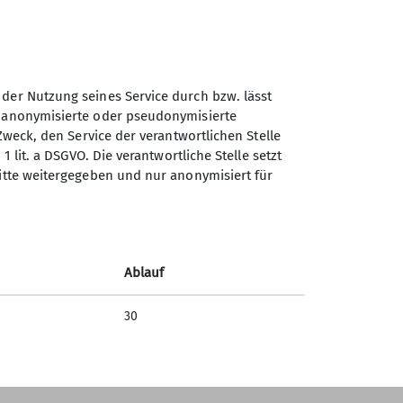
 der Nutzung seines Service durch bzw. lässt
n anonymisierte oder pseudonymisierte
Zweck, den Service der verantwortlichen Stelle
Sektion Teisendorf des
1 lit. a DSGVO. Die verantwortliche Stelle setzt
Deutschen Alpenvereins e.V.
ritte weitergegeben und nur anonymisiert für
Steinwenderstraße 1
83317 Teisendorf
Telefon +4986666177
Ablauf
Kontakt
30