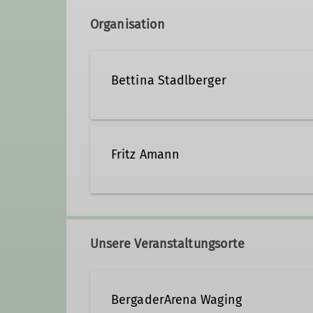
Organisation
Bettina Stadlberger
+49 8681 45890
bettin
Fritz Amann
Qualifikationen
+49 8681 1373
+49 151 1
Kletterbetreuer*in Breitensport
Unsere Veranstaltungsorte
Qualifikationen
BergaderArena Waging
Kletterbetreuer*in Breitensport