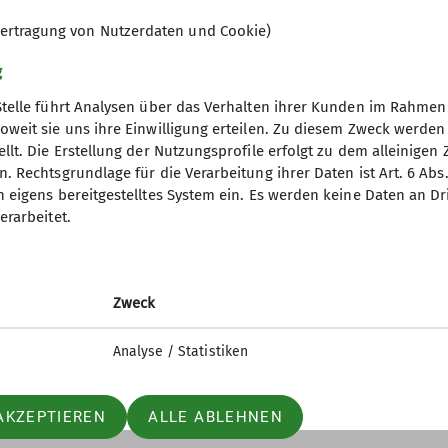
ertragung von Nutzerdaten und Cookie)
g
Stelle führt Analysen über das Verhalten ihrer Kunden im Rahmen
oweit sie uns ihre Einwilligung erteilen. Zu diesem Zweck werde
llt. Die Erstellung der Nutzungsprofile erfolgt zu dem alleinigen 
. Rechtsgrundlage für die Verarbeitung ihrer Daten ist Art. 6 Abs. 
tige Infos
Partner
n eigens bereitgestelltes System ein. Es werden keine Daten an D
erarbeitet.
er
Südostbayernbike
ageberichte
Predigtstuhlbahn
ices
Stoisseralm
Zweck
lfe am Berg
Analyse / Statistiken
AKZEPTIEREN
ALLE ABLEHNEN