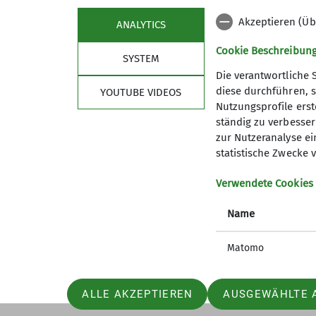
Akzeptieren (Üb
ANALYTICS
Cookie Beschreibun
SYSTEM
Die verantwortliche 
diese durchführen, s
YOUTUBE VIDEOS
Nutzungsprofile erste
ständig zu verbessern
Sektion
wich
zur Nutzeranalyse ei
statistische Zwecke v
Geschäftsstelle
Bergwett
Verwendete Cookies
Mitglied werden
Lawinenl
Satzung
DAV Serv
Name
Artikel und Berichte
Erste Hi
Matomo
ALLE AKZEPTIEREN
AUSGEWÄHLTE 