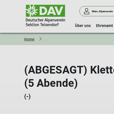
Mein.Alpenverein
Über uns
Ehrenamt
Home
Vorstand
Geschäftsstelle
Boulderhalle Teisendorf
Hinweise
Vorstandschaft
Mitgliedschaft
Reservierungskalender (extern)
Kilterboard
(ABGESAGT) Klette
(5 Abende)
(-)