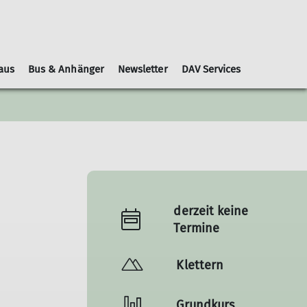
aus
Bus & Anhänger
Newsletter
DAV Services
Leihausrüstung
Schwierigkeitsbewertungen
Geschäftsordnung
Kooperationspartner
Gruppen
Nachrichtenblätter
derzeit keine
Termine
Klettern
Grundkurs