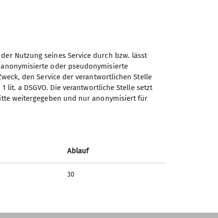
 der Nutzung seines Service durch bzw. lässt
n anonymisierte oder pseudonymisierte
Zweck, den Service der verantwortlichen Stelle
Sektion Teisendorf des
1 lit. a DSGVO. Die verantwortliche Stelle setzt
Deutschen Alpenvereins e.V.
ritte weitergegeben und nur anonymisiert für
Steinwenderstraße 1
83317 Teisendorf
Telefon +4986666177
Ablauf
Kontakt
30