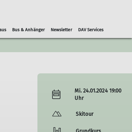
aus
Bus & Anhänger
Newsletter
DAV Services
Leihausrüstung
Schwierigkeitsbewertungen
Geschäftsordnung
Kooperationspartner
Gruppen
Nachrichtenblätter
Mi. 24.01.2024 19:00
Uhr
Skitour
Grundkurs