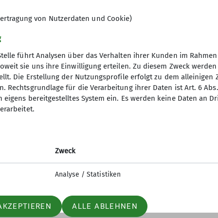
ertragung von Nutzerdaten und Cookie)
g
Stelle führt Analysen über das Verhalten ihrer Kunden im Rahmen
oweit sie uns ihre Einwilligung erteilen. Zu diesem Zweck werde
llt. Die Erstellung der Nutzungsprofile erfolgt zu dem alleinigen 
. Rechtsgrundlage für die Verarbeitung ihrer Daten ist Art. 6 Abs. 
tige Infos
Partner
n eigens bereitgestelltes System ein. Es werden keine Daten an D
erarbeitet.
er
Südostbayernbike
ageberichte
Predigtstuhlbahn
ices
Stoisseralm
Zweck
lfe am Berg
Analyse / Statistiken
AKZEPTIEREN
ALLE ABLEHNEN