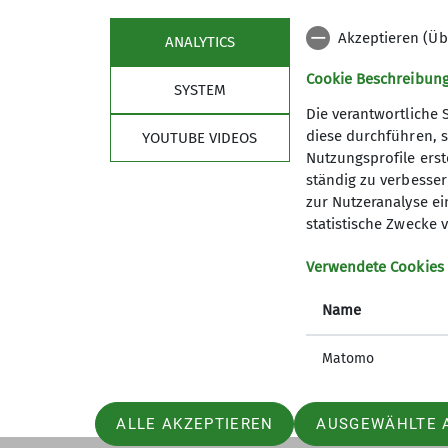
Akzeptieren (Üb
ANALYTICS
Cookie Beschreibun
SYSTEM
Die verantwortliche 
diese durchführen, s
YOUTUBE VIDEOS
Nutzungsprofile erste
ständig zu verbessern
Sektion
wich
zur Nutzeranalyse ei
statistische Zwecke v
Geschäftsstelle
Bergwett
Verwendete Cookies
Mitglied werden
Lawinenl
Satzung
DAV Serv
Name
Artikel und Berichte
Erste Hi
Matomo
ALLE AKZEPTIEREN
AUSGEWÄHLTE 