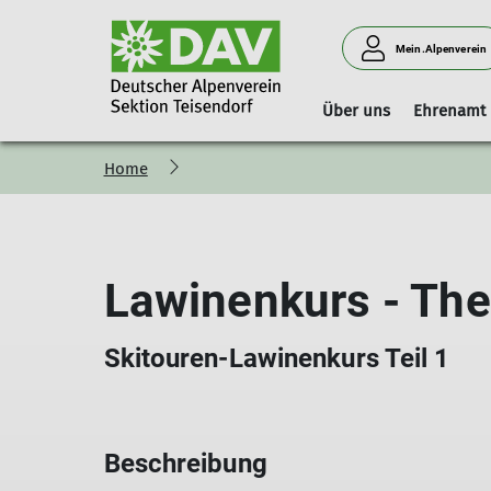
Mein.Alpenverein
Über uns
Ehrenamt
Home
Vorstand
Geschäftsstelle
Boulderhalle Teisendorf
Hinweise
Vorstandschaft
Mitgliedschaft
Reservierungskalender (extern)
Kilterboard
Lawinenkurs - Th
Skitouren-Lawinenkurs Teil 1
Beschreibung