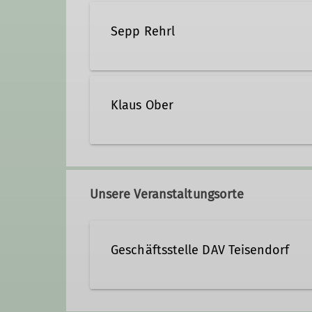
Sepp Rehrl
+49 1754858802
sepp.
Klaus Ober
Qualifikationen
+49 171 7300700
klaus
Trainer*in B Skihochtour
Unsere Veranstaltungsorte
Qualifikationen
Geschäftsstelle DAV Teisendorf
Trainer*in C Skibergsteigen
Steinwenderstraße 1