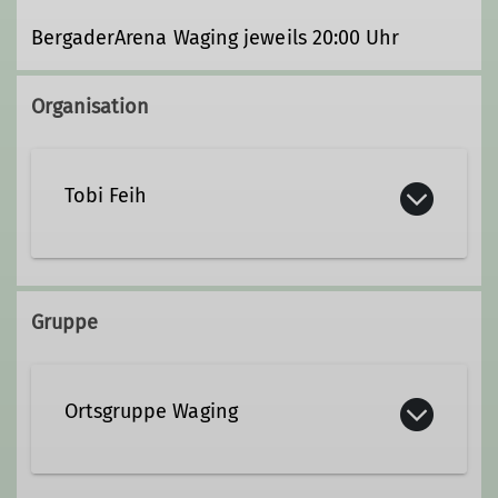
BergaderArena Waging jeweils 20:00 Uhr
Organisation
Tobi Feih
+49 8681 479360
Gruppe
tobias.feih@dav-teisendorf.de
Ortsgruppe Waging
Qualifikationen
Trainer*in C Sportklettern Breitensport