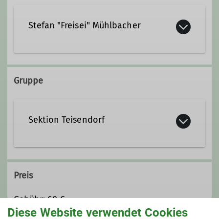
Stefan "Freisei" Mühlbacher
+49 178 2303330
Gruppe
freisei@dav-teisendorf.de
Sektion Teisendorf
Qualifikationen
Trainer*in C Bouldern Breitensport Indoor
Preis
Trainer*in B Sportklettern Breitensport
Gebühr: 60 €
Zusatzqualifikation Bouldern Outdoor
Diese Website verwendet Cookies