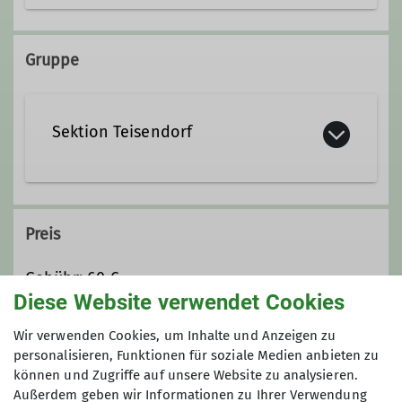
+49 178 2303330
Gruppe
freisei@dav-teisendorf.de
Sektion Teisendorf
Qualifikationen
Trainer*in C Bouldern Breitensport Indoor
Preis
Trainer*in B Sportklettern Breitensport
Gebühr: 60 €
Zusatzqualifikation Bouldern Outdoor
Diese Website verwendet Cookies
Maximale Teilnehmeranzahl
Wir verwenden Cookies, um Inhalte und Anzeigen zu
personalisieren, Funktionen für soziale Medien anbieten zu
können und Zugriffe auf unsere Website zu analysieren.
4
Außerdem geben wir Informationen zu Ihrer Verwendung