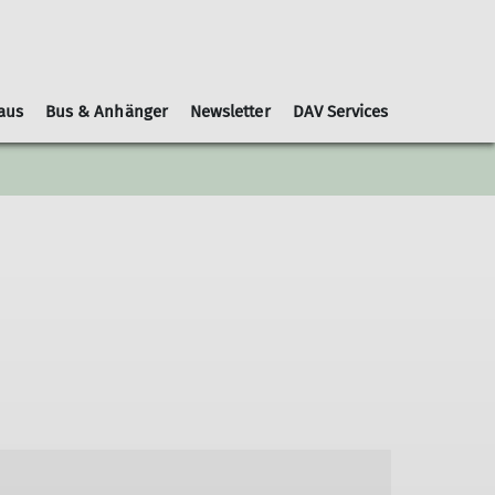
aus
Bus & Anhänger
Newsletter
DAV Services
Leihausrüstung
Schwierigkeitsbewertungen
Geschäftsordnung
Kooperationspartner
Gruppen
Nachrichtenblätter