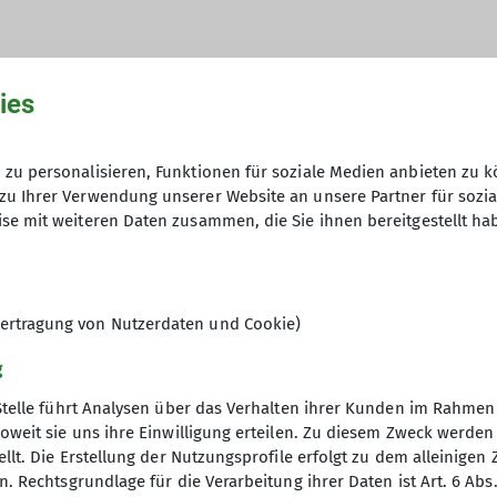
ies
hme der Datenschutzerklärung *
zu personalisieren, Funktionen für soziale Medien anbieten zu k
zu Ihrer Verwendung unserer Website an unsere Partner für sozi
en, dass meine in das Kontaktformular eingegebenen 
se mit weiteren Daten zusammen, die Sie ihnen bereitgestellt ha
t und genutzt werden. Mir ist bekannt, dass ich meine
ertragung von Nutzerdaten und Cookie)
g
Stelle führt Analysen über das Verhalten ihrer Kunden im Rahmen
oweit sie uns ihre Einwilligung erteilen. Zu diesem Zweck werde
llt. Die Erstellung der Nutzungsprofile erfolgt zu dem alleinigen 
. Rechtsgrundlage für die Verarbeitung ihrer Daten ist Art. 6 Abs. 