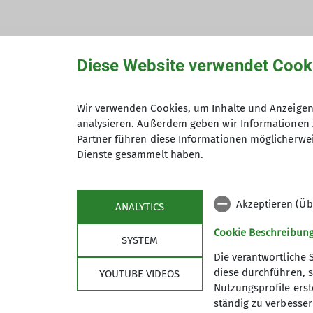
Diese Website verwendet Cook
Hiermit bestätige ich die Kenntnisna
Wir verwenden Cookies, um Inhalte und Anzeigen 
analysieren. Außerdem geben wir Informationen 
Hiermit erkläre ich mich einverstand
Partner führen diese Informationen möglicherwei
Zweck der Kontaktaufnahme verarbeite
Dienste gesammelt haben.
*
Mit (*) markierte Felder sind Pflichtfelder
Akzeptieren (Üb
ANALYTICS
Cookie Beschreibun
SYSTEM
Die verantwortliche 
diese durchführen, s
YOUTUBE VIDEOS
Nutzungsprofile erste
ständig zu verbessern