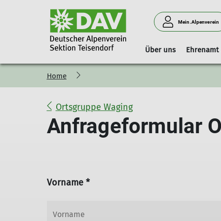
Mein.Alpenverein
Über uns
Ehrenamt
Home
Vorstand
Geschäftsstelle
Boulderhalle Teisendorf
Hinweise
Vorstandschaft
Mitgliedschaft
Reservierungskalender (extern)
Ortsgruppe Waging
Kilterboard
Anfrageformular 
Vorname *