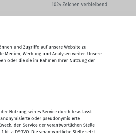
1024
Zeichen verbleibend
önnen und Zugriffe auf unsere Website zu
ale Medien, Werbung und Analysen weiter. Unsere
Daten elektronisch gesichert und zum
ben oder die sie im Rahmen Ihrer Nutzung der
 Einwilligung jederzeit wiederrufen kann.
Absenden
 der Nutzung seines Service durch bzw. lässt
n anonymisierte oder pseudonymisierte
Zweck, den Service der verantwortlichen Stelle
Sektion Teisendorf des
1 lit. a DSGVO. Die verantwortliche Stelle setzt