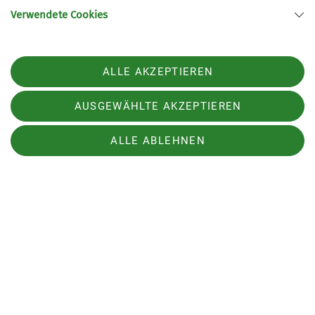
Verwendete Cookies
Kaspressknödelsuppe mit Gemüse – was für eine
Wonne!
ALLE AKZEPTIEREN
AUSGEWÄHLTE AKZEPTIEREN
ALLE ABLEHNEN
Der nächste Tag schien vielversprechend zu