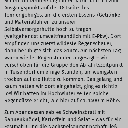
Schon am Donnerstag fuhren Karin und ich zum
Ausgangspunkt auf der Ostseite des
Tennengebirges, um die ersten Essens-/Getränke-
und Materialfuhren zu unserer
Selbstversorgerhütte hoch zu tragen
(weitgehendst umweltfreundlich mit E-Pkw). Dort
empfingen uns zuerst wildeste Regenschauer,
dann beruhigte sich das Ganze. Am nächsten Tag
waren wieder Regenstunden angesagt – wir
verschoben für die Gruppe den Abfahrtszeitpunkt
in Teisendorf um einige Stunden, um wenigsten
trocken auf die Hütte zu kommen. Das gelang und
kaum hatten wir dort eingeheizt, ging es richtig
los! Wir hatten im Hochwinter selten solche
Regengüsse erlebt, wie hier auf ca. 1400 m Höhe.
Zum Abendessen gab es Schweinsbratl mit
Rahnenknödel, Kartoffeln und Salat – was für ein
Festmahl! Und die Nachspeisenmannschaft ließ