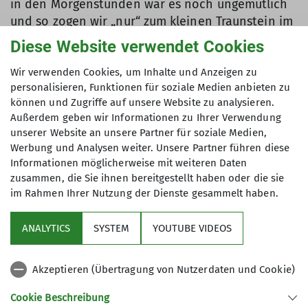
in den Morgenstunden war es noch ungemütlich
und so zogen wir „nur“ zum kleinen Traunstein im
Nebel-Gewabere los.
Diese Website verwendet Cookies
Der Schnee war z.T. total hart und eisig, zum
Wir verwenden Cookies, um Inhalte und Anzeigen zu
geringsten Teil pulvrig und so verrichteten die
personalisieren, Funktionen für soziale Medien anbieten zu
Steigeisen am flotten Gipfelaufbau des kl.
können und Zugriffe auf unsere Website zu analysieren.
Traunsteins hervorragende Dienste. Die
Außerdem geben wir Informationen zu Ihrer Verwendung
unserer Website an unsere Partner für soziale Medien,
Gipfelstimmung war großartig nachdem nun auch
Werbung und Analysen weiter. Unsere Partner führen diese
die Sonne zum Vorschein kam. Danach ging es
Informationen möglicherweise mit weiteren Daten
rüber zur Gsenghöhe und nach einer
zusammen, die Sie ihnen bereitgestellt haben oder die sie
Gipfelbrotzeit fuhren wir auf der Südseite im
im Rahmen Ihrer Nutzung der Dienste gesammelt haben.
Sonnenschein überraschend gut runter bis ins
Loch (nur zum geringsten Teil gab es
ANALYTICS
SYSTEM
YOUTUBE VIDEOS
Bruchharsch!). Nach interessantem
Wiederaufstieg zur Hütte ließen wir gleich mal
Akzeptieren (Übertragung von Nutzerdaten und Cookie)
den Sektkorken knallen und vorzüglichsten
Kaiserschmarrn von Waltraud gab es auch. Das
Cookie Beschreibung
von Karin vorgekochte Abendessen bestand aus