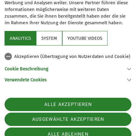
Werbung und Analysen weiter. Unsere Partner führen diese
betraten – ebenso wie knapp 90 weitere
Informationen möglicherweise mit weiteren Daten
Teilnehmer aus Burghausen, Deggendorf, Freising,
zusammen, die Sie ihnen bereitgestellt haben oder die sie
Gangkofen, Landshut, Mühldorf, Passau,
im Rahmen Ihrer Nutzung der Dienste gesammelt haben.
Pfarrkirchen und Rosenheim: Die teilweise noch
Holzstrukturwände und langen Überhänge hatte
ANALYTICS
SYSTEM
YOUTUBE VIDEOS
niemand vermutet in dem alten Gebäude.
Während Helena bereits in der Jugendklasse
Akzeptieren (Übertragung von Nutzerdaten und Cookie)
einem sehr starken Teilnehmerfeld standhalten
Cookie Beschreibung
musste, ging es für Hannah, Emma, Vanessa, Jakob
und Toni in der Schülerklasse zur Sache. Zwei
Verwendete Cookies
Qualifikationsrunden, die es in sich hatten,
mussten von allen absolviert werden, bevor es für
Hannah und Helena nach zwei getoppten
ALLE AKZEPTIEREN
Qualirouten in den langen Überhang der
Finalrouten ging. Das Jugendfinale im Vorstieg war
AUSGEWÄHLTE AKZEPTIEREN
kleingriffig und letzten Endes einen Ticken zu
schwierig für Helena, doch unser Kraftpaket
ALLE ABLEHNEN