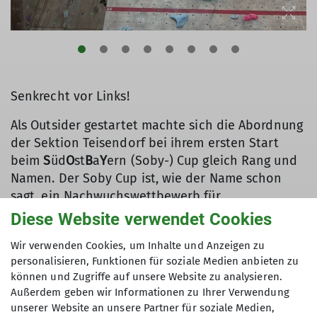
Senkrecht vor Links!
Als Outsider gestartet machte sich die Abordnung
der Sektion Teisendorf bei ihrem ersten Start
beim
S
üd
O
st
B
a
Y
ern (Soby-) Cup gleich Rang und
Namen. Der Soby Cup ist, wie der Name schon
sagt, ein Nachwuchswettbewerb für
südostbayerische Sektionen, bei dem sich die
Diese Website verwendet Cookies
Kinder und Jugendlichen mit dem Spaß im
Wir verwenden Cookies, um Inhalte und Anzeigen zu
Vordergrund messen können.
personalisieren, Funktionen für soziale Medien anbieten zu
Die sechs Teilnehmer aus Teisendorf und Waging
können und Zugriffe auf unsere Website zu analysieren.
Außerdem geben wir Informationen zu Ihrer Verwendung
staunten nicht schlecht, als sie die Gangkofener
unserer Website an unsere Partner für soziale Medien,
Kletterhalle, wohl eine der ältesten im Lande