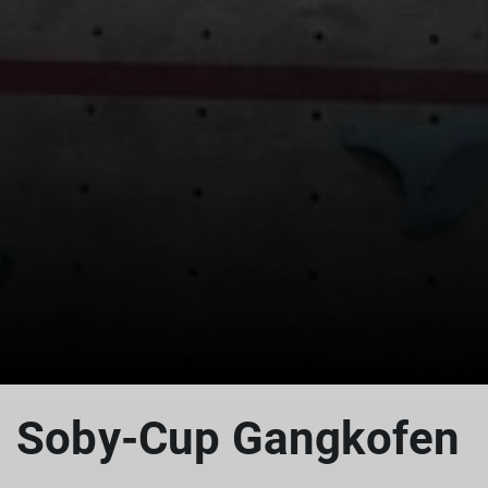
© DAV Teisendorf - OG Waging
Soby-Cup Gangkofen