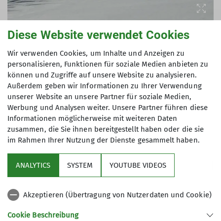
Diese Website verwendet Cookies
Wir verwenden Cookies, um Inhalte und Anzeigen zu
personalisieren, Funktionen für soziale Medien anbieten zu
Das Wetter schien erfolgversprechend, die
können und Zugriffe auf unsere Website zu analysieren.
Schneequalität nur, wenn die Sonne die harte
Außerdem geben wir Informationen zu Ihrer Verwendung
Oberfläche auffirnen würde.
unserer Website an unsere Partner für soziale Medien,
Werbung und Analysen weiter. Unsere Partner führen diese
Zu dritt machten wir uns von Hintermoos durch
Informationen möglicherweise mit weiteren Daten
den langen, langen Handlergraben auf den Weg.
zusammen, die Sie ihnen bereitgestellt haben oder die sie
Mehr Teilnehmer waren vermutlich wegen des
im Rahmen Ihrer Nutzung der Dienste gesammelt haben.
Weihnachtsbratens oder den familiären
Verpflichtungen am 26.12. leider nicht zu
ANALYTICS
SYSTEM
YOUTUBE VIDEOS
motivieren.
Nachdem der Schnee am Tag zuvor noch extrem
Akzeptieren (Übertragung von Nutzerdaten und Cookie)
weich, aber schön zu fahren war, hatte es in der
Cookie Beschreibung
Nacht die Schneedecke extrem durchgefroren.