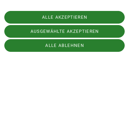
und kurz danach war auch dieser Kleine wieder
fröhlich.
ALLE AKZEPTIEREN
Hermann Böhler/Steffi Fuchs
AUSGEWÄHLTE AKZEPTIEREN
ALLE ABLEHNEN