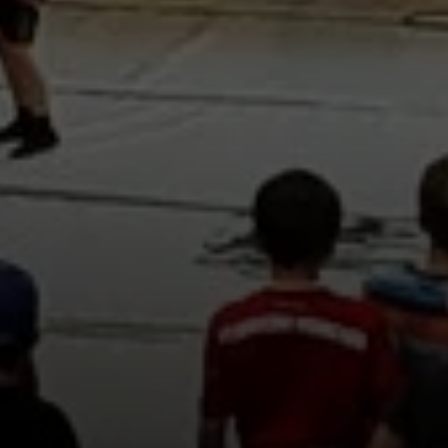
© DAV Teisendorf / OG Waging - Briefing der TN