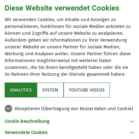
die Kraft ausging, mit einem weiten „Swing“ und
Diese Website verwendet Cookies
großem Schaukelspaß belohnt. Wer nicht in die
Wir verwenden Cookies, um Inhalte und Anzeigen zu
Überhänge wollte, konnte sein Können in den
personalisieren, Funktionen für soziale Medien anbieten zu
senkrechten Routen an verschiedensten
können und Zugriffe auf unsere Website zu analysieren.
Schwierigkeitsgraden testen oder einfach nach
Außerdem geben wir Informationen zu Ihrer Verwendung
Lust und Laune „bunt“, d.h. mit allen
unserer Website an unsere Partner für soziale Medien,
vorhandenen Griffen und Tritten, klettern.
Werbung und Analysen weiter. Unsere Partner führen diese
Informationen möglicherweise mit weiteren Daten
Nach jeweils zwei Stunden belohnten lachende,
zusammen, die Sie ihnen bereitgestellt haben oder die sie
fröhliche Kinderaugen die Betreuer für Ihren
im Rahmen Ihrer Nutzung der Dienste gesammelt haben.
großartigen, anstrengenden Einsatz, der
insgesamt nahezu 8 Stunden dauerte.
ANALYTICS
SYSTEM
YOUTUBE VIDEOS
Die einzige kleine Schramme des Tages erlitt ein
kleiner Bub, der beim Zuschauen auf der Tribüne
Akzeptieren (Übertragung von Nutzerdaten und Cookie)
über die Treppen stolperte und sich das
Cookie Beschreibung
Schienbein anschlug. Ein Betreuer kühlte unter
der Wasserleitung sofort die schmerzende Stelle
Verwendete Cookies