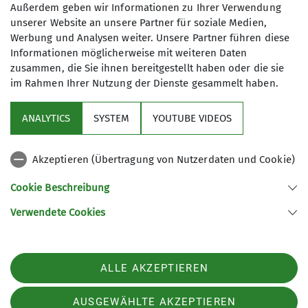
Außerdem geben wir Informationen zu Ihrer Verwendung
nach einer guten Stunde erreichten. Der Weg
unserer Website an unsere Partner für soziale Medien,
dorthin führte zum Teil durch lichten Hochwald,
Werbung und Analysen weiter. Unsere Partner führen diese
eine kleine Wiesenfläche und dann wieder über
Informationen möglicherweise mit weiteren Daten
ein kurzes Waldstück bis zu den Latschen. Von
zusammen, die Sie ihnen bereitgestellt haben oder die sie
hier war der Anstieg zum Sattel vor dem
im Rahmen Ihrer Nutzung der Dienste gesammelt haben.
Dreisesselberg schon gut zu überschauen. Ein
angenehmes Lüftchen erleichterte uns den
ANALYTICS
SYSTEM
YOUTUBE VIDEOS
Aufstieg auf diesem schon sehr sonnigen
Wegstück. Vom Dreisesselberg wanderten wir
Akzeptieren (Übertragung von Nutzerdaten und Cookie)
wieder zurück zum Sattel und von dort weiter
zum Karkopf wo wir dann unsere Mittagsrast
Cookie Beschreibung
abhielten. Der Weiterweg verlief ostseitig entlang
Verwendete Cookies
des Kamms bis kurz vorm Sattel vorm Törlkopf.
Dort wechselte der Weg auf die Westseite und
nach etwa 20 Minuten erreichten wir den
ALLE AKZEPTIEREN
Abstecher zum Törlkopf, auf dem wir nochmals
eine Pause einlegten. Im Abstieg kamen wir am
AUSGEWÄHLTE AKZEPTIEREN
Bergwachthaus vorbei. Beim Mitterkaser füllten