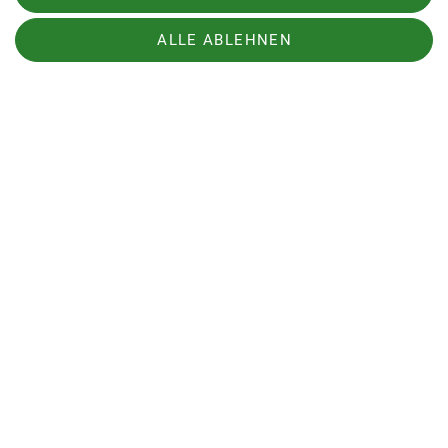
wir noch unsere Trinkvorräte auf. Am Auto
ALLE ABLEHNEN
angekommen standen dann doch etwas mehr als
1300 Höhenmeter und gut 14 km auf dem Navi.
Fotos und Bericht:
Michael Frumm-Mayer