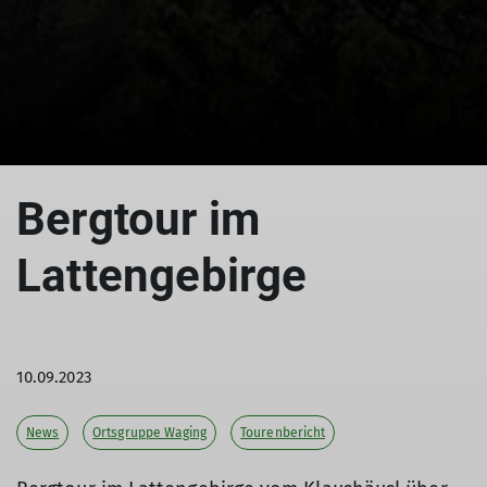
© DAV Teisendorf OG Waging
Bergtour im
Lattengebirge
10.09.2023
News
Ortsgruppe Waging
Tourenbericht