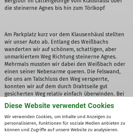
Bergtour im Lattengebirge vom Klaushäusl über
die steinerne Agnes bis hin zum Törlkopf
Am Parkplatz kurz vor dem Klausenhäusl stellten
wir unser Auto ab. Entlang des Weißbachs
wanderten wir auf schönem, schattigen, aber
unmarkiertem Weg Richtung steinerne Agnes.
Mehrmals mussten wir dabei den Weißbach oder
einen seiner Nebenarme queren. Die Felswand,
die uns am Talschluss den Weg versperrte,
konnten wir auf dem durch Drahtseile gut
gesicherten Weg relativ einfach überwinden. Bei
der letzten Bachquerung rasteten und
Diese Website verwendet Cookies
erfrischten wir uns an einem Bachgumpen. Nach
gut 20 Minuten erreichten wir anschließend die
Wir verwenden Cookies, um Inhalte und Anzeigen zu
steinerne Agnes. Von dort ging es nach kurzer
personalisieren, Funktionen für soziale Medien anbieten zu
können und Zugriffe auf unsere Website zu analysieren.
Rast weiter Richtung Dreisesselberg den wir auch