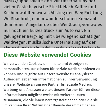
Musikgruppe spielte dort zur Unterhaltung der
vielen Gäste bayrische Stückl. Nach Kaffee und
Kuchen wählten wir als Abstieg den Weg Richtung
Weißbachruh, einem wunderschönen Kreuz auf
dem freien Almgelände über Weißbach, von wo es
nur noch ein kurzes Stück zum Auto war. Ein
gelungener Berg-Tag, mit überwiegend schattigen
Waldwegen, musikalische Unterhaltung auf der
Alm und welch ein Zufall, Markus Eisenbichler als
interessanten und netten Gesprächspartner bei
Diese Website verwendet Cookies
der Almbrotzeit.
Wir verwenden Cookies, um Inhalte und Anzeigen zu
personalisieren, Funktionen für soziale Medien anbieten zu
können und Zugriffe auf unsere Website zu analysieren.
Bericht Mike
Außerdem geben wir Informationen zu Ihrer Verwendung
unserer Website an unsere Partner für soziale Medien,
Fotos Albert und Mike
Werbung und Analysen weiter. Unsere Partner führen diese
Informationen möglicherweise mit weiteren Daten
zusammen, die Sie ihnen bereitgestellt haben oder die sie
im Rahmen Ihrer Nutzung der Dienste gesammelt haben.