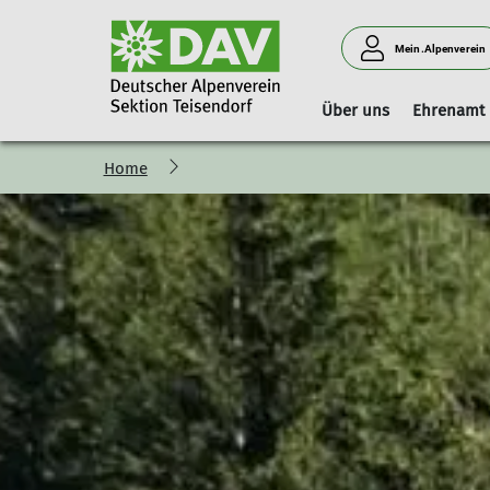
Mein.Alpenverein
Über uns
Ehrenamt
Home
Vorstand
Geschäftsstelle
Boulderhalle Teisendorf
Hinweise
Vorstandschaft
Mitgliedschaft
Reservierungskalender (extern)
Kilterboard