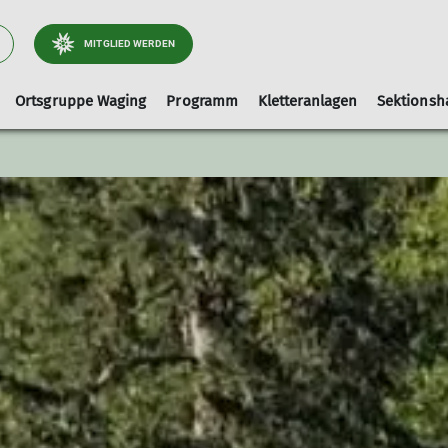
MITGLIED WERDEN
Ortsgruppe Waging
Programm
Kletteranlagen
Sektionsh
Arbeitsgebiet Wege
Ausrüstungslisten
Leihausrüstung
Tourenleiter
Kletterhalle-Waging
Artikel und Berichte
faq
Hallenbelegung (extern)
Kinderklettern