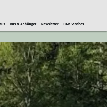
aus
Bus & Anhänger
Newsletter
DAV Services
Leihausrüstung
Schwierigkeitsbewertungen
Geschäftsordnung
Kooperationspartner
Gruppen
Nachrichtenblätter