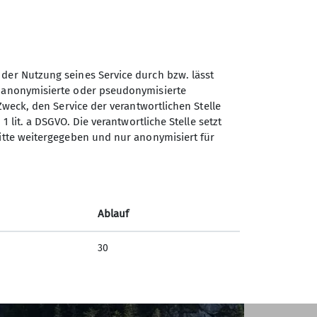
 der Nutzung seines Service durch bzw. lässt
n anonymisierte oder pseudonymisierte
Zweck, den Service der verantwortlichen Stelle
1 lit. a DSGVO. Die verantwortliche Stelle setzt
ritte weitergegeben und nur anonymisiert für
ach kamen noch Hermann und Steffi, nach
, Burgi und Roswitha ein. Bei gemütlicher
ie par Übernachtungsgäste staunten nicht
stieg und erreichten noch bei ein wenig
Ablauf
30