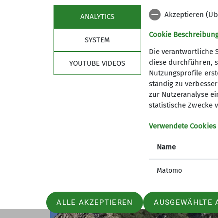
Akzeptieren (Üb
ANALYTICS
Cookie Beschreibun
SYSTEM
Die verantwortliche 
diese durchführen, s
YOUTUBE VIDEOS
Nutzungsprofile erste
ständig zu verbessern
zur Nutzeranalyse ei
Dort trafen wir auf Alois (von Zuhause m
statistische Zwecke v
ausführlicher Hochgern-Tour über das Sille
Verwendete Cookies
Brotzeit wurden wir von den beiden Zicha
schlecht über deren urbayrischen Lieder.
Name
Tageslicht wieder den Ausgangspunkt. Ein
Matomo
ALLE AKZEPTIEREN
AUSGEWÄHLTE 