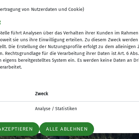
ertragung von Nutzerdaten und Cookie)
g
Stelle führt Analysen über das Verhalten ihrer Kunden im Rahmen
oweit sie uns ihre Einwilligung erteilen. Zu diesem Zweck werde
llt. Die Erstellung der Nutzungsprofile erfolgt zu dem alleinigen 
. Rechtsgrundlage für die Verarbeitung ihrer Daten ist Art. 6 Abs. 
n eigens bereitgestelltes System ein. Es werden keine Daten an D
it dem E-Bike) und auf Ludwig mit Freundin. Kutz dan
erarbeitet.
ck zur Alm. Etwas später trafen dann noch Sepp, Felix
spielern mit Musik und Gesang zünftig unterhalten. D
 Kurz vor Sonnenuntergang machten wir uns an den Ab
Zweck
 fröhlicher und gelungener Almbesuch.
Analyse / Statistiken
AKZEPTIEREN
ALLE ABLEHNEN