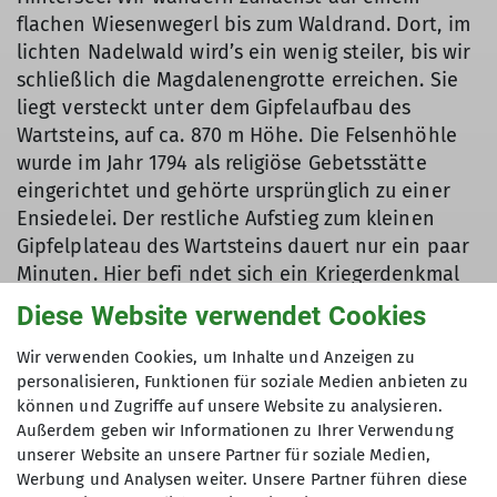
flachen Wiesenwegerl bis zum Waldrand. Dort, im
lichten Nadelwald wird’s ein wenig steiler, bis wir
schließlich die Magdalenengrotte erreichen. Sie
liegt versteckt unter dem Gipfelaufbau des
Wartsteins, auf ca. 870 m Höhe. Die Felsenhöhle
wurde im Jahr 1794 als religiöse Gebetsstätte
eingerichtet und gehörte ursprünglich zu einer
Ensiedelei. Der restliche Aufstieg zum kleinen
Gipfelplateau des Wartsteins dauert nur ein paar
Minuten. Hier befi ndet sich ein Kriegerdenkmal
für die gefallenen Soldaten des ersten
Diese Website verwendet Cookies
Weltkrieges. Mehrere Ruhebänke bieten Platz, um
die Aussicht auf die Gipfel der Berchtesgadener
Wir verwenden Cookies, um Inhalte und Anzeigen zu
personalisieren, Funktionen für soziale Medien anbieten zu
Berge und hinunter zum Hintersee genießen zu
können und Zugriffe auf unsere Website zu analysieren.
können.
Außerdem geben wir Informationen zu Ihrer Verwendung
unserer Website an unsere Partner für soziale Medien,
Werbung und Analysen weiter. Unsere Partner führen diese