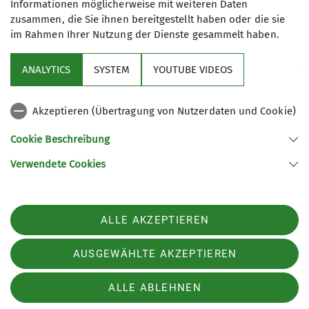
Informationen möglicherweise mit weiteren Daten
zusammen, die Sie ihnen bereitgestellt haben oder die sie
im Rahmen Ihrer Nutzung der Dienste gesammelt haben.
ANALYTICS
SYSTEM
YOUTUBE VIDEOS
Akzeptieren (Übertragung von Nutzerdaten und Cookie)
Cookie Beschreibung
Verwendete Cookies
Nach der kurzen Pause wandern wir auf gleichem
ALLE AKZEPTIEREN
Weg zurück bis zum Bindenkreuz. Dort zweigen wir
rechts ab, Richtung Ramsau, aber nur ein paar
AUSGEWÄHLTE AKZEPTIEREN
Meter, dann weisen uns die Schilder den Weg
nach links, in den Wald. Wir befi nden uns auf
ALLE ABLEHNEN
einem Teil des Ramsauer Mühlsteinweges. Der