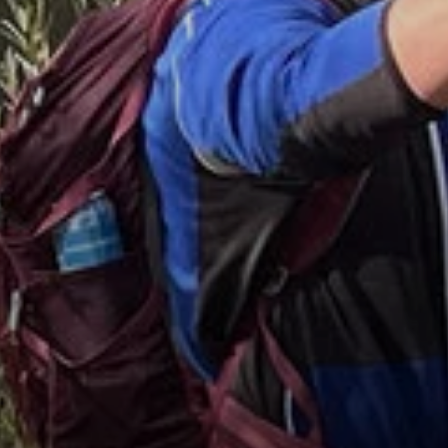
© DAV Teisendorf