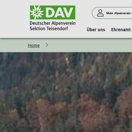
Mein.Alpenverein
Über uns
Ehrenamt
Home
Vorstand
Geschäftsstelle
Boulderhalle Teisendorf
Hinweise
Vorstandschaft
Mitgliedschaft
Reservierungskalender (extern)
Kilterboard