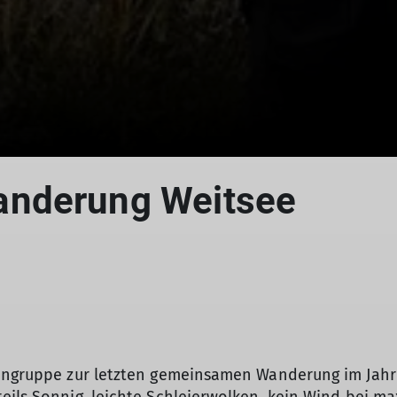
anderung Weitsee
iengruppe zur letzten gemeinsamen Wanderung im Jahr
© DAV Teisendorf
© DAV Teisendorf
© DAV Teisendorf