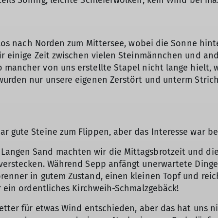
eils Sonnig, leichte Schleierwolken, kein Wind bei ma
ch los nach Norden zum Mittersee, wobei die Sonne hi
ir einige Zeit zwischen vielen Steinmännchen und and
 mancher von uns erstellte Stapel nicht lange hielt, 
 wurden nur unsere eigenen Zerstört und unterm Stri
r gute Steine zum Flippen, aber das Interesse war be
Langen Sand machten wir die Mittagsbrotzeit und di
d verstecken. Während Sepp anfängt unerwartete Din
renner in gutem Zustand, einen kleinen Topf und reic
ür ein ordentliches Kirchweih-Schmalzgebäck!
Wetter für etwas Wind entschieden, aber das hat uns 