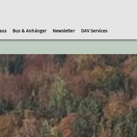
aus
Bus & Anhänger
Newsletter
DAV Services
Leihausrüstung
Schwierigkeitsbewertungen
Geschäftsordnung
Kooperationspartner
Gruppen
Nachrichtenblätter